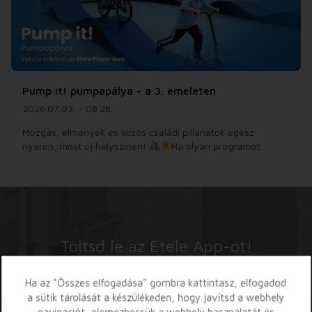
Pump it! pumpapálya - a 3. emeleten
2026.07.03. - 08.28.
Mozgás, élmények és közös családi pillanatok egész
nyáron, most új helyszínen!
Ha olyan programot...
Töltsd le az Etele App-ot!
Ha az "Összes elfogadása" gombra kattintasz, elfogadod
a sütik tárolását a készülékeden, hogy javítsd a webhely