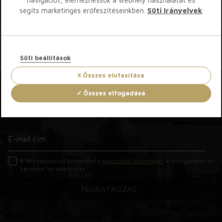
navigációt, elemezhessük a webhely használatát és
segíts marketinges erőfeszítéseinkben.
Süti Irányelvek
Süti beállítások
Összes elutasítása
Összes elfogadása
Iratkozz fel hírlevelünkre!
A feliratkozással elfogadod a
Használati feltételeket
. A szolgáltatásról
bármikor leiratkozhatsz.
FELIRATKOZÁS