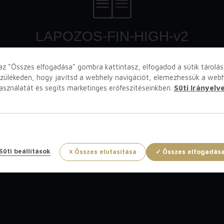
az "Összes elfogadása" gombra kattintasz, elfogadod a sütik tárolás
zülékeden, hogy javítsd a webhely navigációt, elemezhessük a web
asználatát és segíts marketinges erőfeszítéseinkben.
Süti Irányelv
Süti beállítások
Összes elutasítása
Összes elfogadás