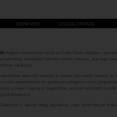
ESEMÉNYEK
SZOLGÁLTATÁSOK
E
on
magazin betekintést nyújt az Etele Plaza világába – gondos
 tartalmakkal, amelyeket bármikor kézbe vehetsz, akár egy han
lőtéren várakozol.
ködésben elkészült lapszám a szezon legfrissebb beauty és fa
issítési inspirációkkal és gondosan válogatott nyári programaj
terjúk is helyet kaptak a magazinban, amelyek közelebb hozzá
 gondolkodásukat.
 Collection-t, lapozd végig digitálisan, vagy vedd meg az Info