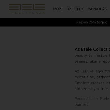
MOZI
ÜZLETEK
PARKOLÁS
KEDVEZMÉNYEK
Az Etele Collecti
beauty és lifestyle
pihensz, akár a repü
Az ELLE-el együttmű
mutatja be, otthonfr
Emellett érdekes in
álló személyeket és
Fedezd fel az Etele
pontért!