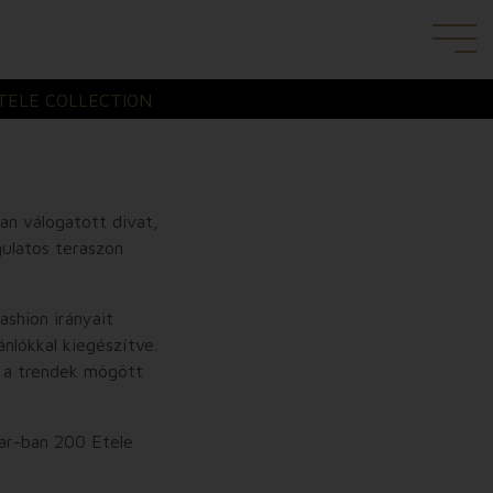
TELE COLLECTION
an válogatott divat,
gulatos teraszon
shion irányait
ánlókkal kiegészítve.
k a trendek mögött
Bar-ban 200 Etele