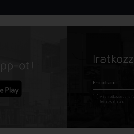
Iratkozz
App-ot!
A feliratkozással e
leiratkozhatsz.