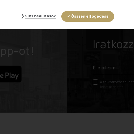
Süti beállítások
Összes elfogadása
Iratkozz
App-ot!
A feliratkozással e
leiratkozhatsz.