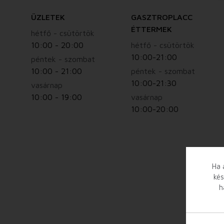
ÜZLETEK
GASZTROPLACC
ÉTTERMEK
hétfő - csütörtök
10:00 - 20:00
hétfő - csütörtök
10:00-21:00
péntek - szombat
10:00 - 21:00
péntek - szombat
10:00-21:30
vasárnap
10:00 - 19:00
vasárnap
10:00-20:00
Ha 
kés
h