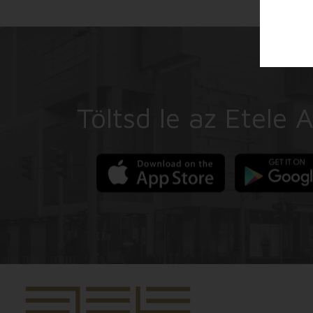
Töltsd le az Etele 