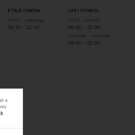
ETELE CINEMA
LIFE1 FITNESS
hétfő - vasárnap
hétfő - péntek
09:30 - 22:00
06:00 - 22:00
szombat - vasárnap
08:00 - 22:00
át a
hely
ek