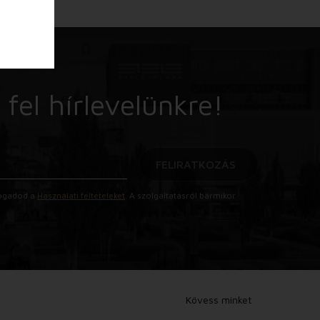
 fel hírlevelünkre!
FELIRATKOZÁS
lfogadod a
Használati feltételeket
. A szolgáltatásról bármikor
Kövess minket