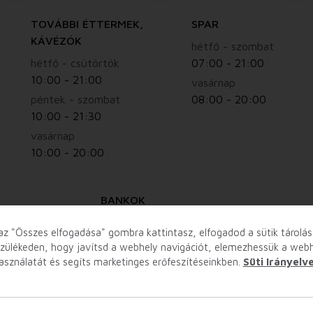
TOVÁBBI ÉTTERMEK,
SPAR
KÁVÉZÓK
hétfő - szombat
hétfő - csütörtök
07:00 - 21:00
10:00 - 21:00
vasárnap
péntek - szombat
08:00 - 20:00
10:00 - 21:30
vasárnap
10:00 - 20:00
BANKOK
hétfő - péntek
az "Összes elfogadása" gombra kattintasz, elfogadod a sütik tárolás
10:00 - 18:00
zülékeden, hogy javítsd a webhely navigációt, elemezhessük a web
asználatát és segíts marketinges erőfeszítéseinkben.
Süti Irányelv
Egyes üzletek nyitvatartása eltérhet.
Részletes nyitvatartás az üzlet adatlapján olvasható.