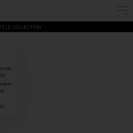
TELE COLLECTION
törtök
:00
ombat
00
00