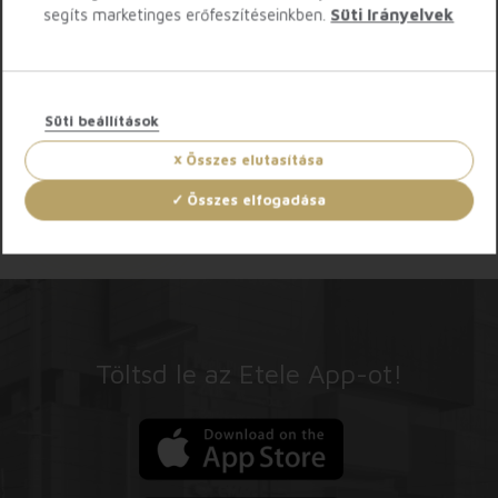
segíts marketinges erőfeszítéseinkben.
Süti Irányelvek
Parkolás Etele App-on keresztül: Két óra egy óra
áráért, 450 Ft/ 2 óra.* Utána 450 Ft / megkezdett óra
Premium parkolás:
750 Ft / megkezdett óra
Süti beállítások
Parkolás Etele App-on keresztül: 650 Ft / megkezdett
óra
Összes elutasítása
Összes elfogadása
TOVÁBBI INFO
Töltsd le az Etele App-ot!