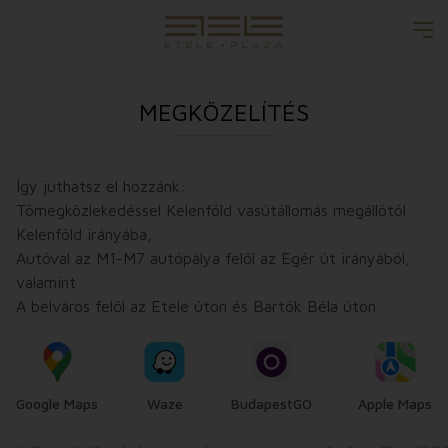
MEGKÖZELÍTÉS
Így juthatsz el hozzánk:
Tömegközlekedéssel Kelenföld vasútállomás megállótól
Kelenföld irányába,
Autóval az M1-M7 autópálya felől az Egér út irányából,
valamint
A belváros felől az Etele úton és Bartók Béla úton
Google Maps
Waze
BudapestGO
Apple Maps