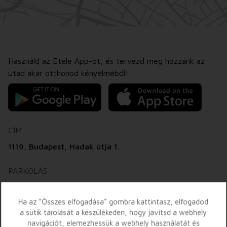
Használd az Etele App-ot, és tervezd meg hozzánk az
utad akár otthonod kényelméből!
CÍM
1119, Budapest, Hadak útja 1.
PARKOLÁS
Nyitvatartás
05:30-22:15
Ha az "Összes elfogadása" gombra kattintasz, elfogadod
a sütik tárolását a készülékeden, hogy javítsd a webhely
Parkolás:
450 Ft / megkezdett óra
navigációt, elemezhessük a webhely használatát és