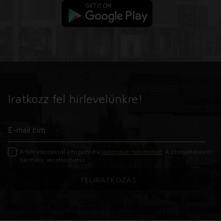
Iratkozz fel hírlevelünkre!
A feliratkozással elfogadod a
Használati feltételeket
. A szolgáltatásról
bármikor leiratkozhatsz.
FELIRATKOZÁS