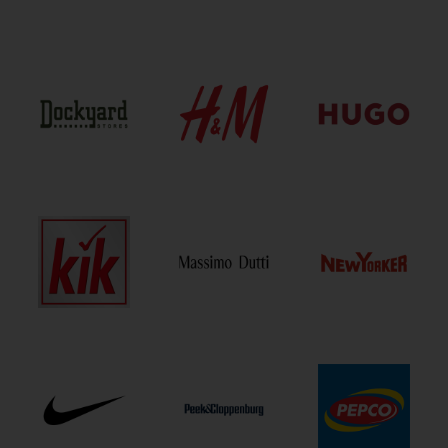
Cipő, bőráru, táska
Sport és szabadidő
Élelmiszer, ital
Fotó, optika
Illatszer, szépségápolás
Fodrász, borbély, kozmetika
Bank és pénzügyi szolgáltatások
Házi kedvenc
Könyv, írószer
Játék, hobbi, ajándék
Műszaki cikk, telekommunikáció
Egészség és egészégügyi szolgáltatások
Otthon
Óra, ékszer