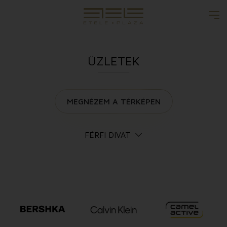
ÜZLETEK
MEGNÉZEM A TÉRKÉPEN
FÉRFI DIVAT
Összes Üzlet
Női divat
Férfi divat
Gyermek és kismama divat
Fehérnemű