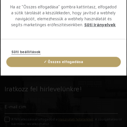
Töltsd le az Etele App-ot!
Ha az "Összes elfogadása" gombra kattintasz, elfogadod
a sütik tárolását a készülékeden, hogy javítsd a webhely
navigációt, elemezhessük a webhely használatát és
segíts marketinges erőfeszítéseinkben.
Süti Irányelvek
Süti beállítások
Összes elfogadása
Iratkozz fel hírlevelünkre!
A feliratkozással elfogadod a
Használati feltételeket
. A szolgáltatásról
bármikor leiratkozhatsz.