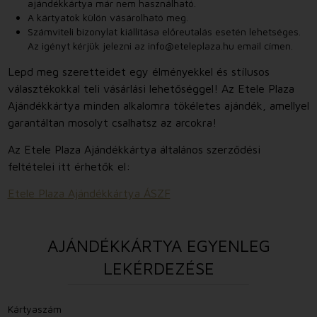
ajándékkártya már nem használható.
A kártyatok külön vásárolható meg.
Számviteli bizonylat kiállítása előreutalás esetén lehetséges.
Az igényt kérjük jelezni az
info@eteleplaza.hu
email címen.
Lepd meg szeretteidet egy élményekkel és stílusos
választékokkal teli vásárlási lehetőséggel! Az Etele Plaza
Ajándékkártya minden alkalomra tökéletes ajándék, amellyel
garantáltan mosolyt csalhatsz az arcokra!
Az Etele Plaza Ajándékkártya általános szerződési
feltételei itt érhetők el:
Etele Plaza Ajándékkártya ÁSZF
AJÁNDÉKKÁRTYA EGYENLEG
LEKÉRDEZÉSE
Kártyaszám