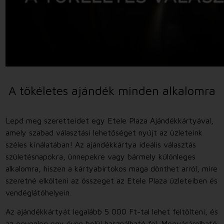
A tökéletes ajándék minden alkalomra
Lepd meg szeretteidet egy Etele Plaza Ajándékkártyával,
amely szabad választási lehetőséget nyújt az üzleteink
széles kínálatában! Az ajándékkártya ideális választás
születésnapokra, ünnepekre vagy bármely különleges
alkalomra, hiszen a kártyabirtokos maga dönthet arról, mire
szeretné elkölteni az összeget az Etele Plaza üzleteiben és
vendéglátóhelyein.
Az ajándékkártyát legalább 5 000 Ft-tal lehet feltölteni, és
az egyenleg egy éven belül használható fel. Megvásárolható