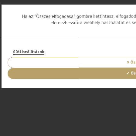
Ha az "Összes elfogadása" gombra kattintasz, elfogadod 
elemezhessük a webhely használatát és se
Süti beállítások
Ös
Ös