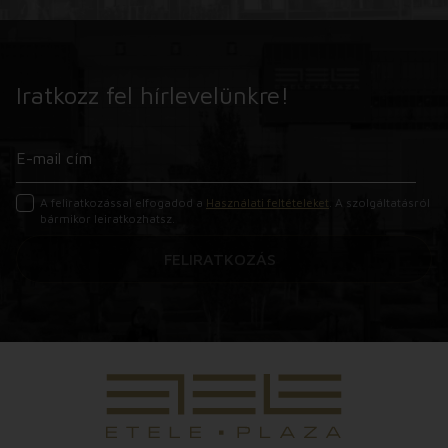
Iratkozz fel hírlevelünkre!
A feliratkozással elfogadod a
Használati feltételeket
. A szolgáltatásról
bármikor leiratkozhatsz.
FELIRATKOZÁS