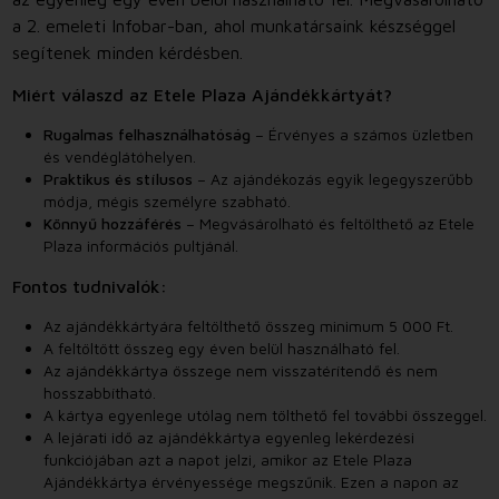
a 2. emeleti Infobar-ban, ahol munkatársaink készséggel
segítenek minden kérdésben.
Miért válaszd az Etele Plaza Ajándékkártyát?
Rugalmas felhasználhatóság
– Érvényes a számos üzletben
és vendéglátóhelyen.
Praktikus és stílusos
– Az ajándékozás egyik legegyszerűbb
módja, mégis személyre szabható.
Könnyű hozzáférés
– Megvásárolható és feltölthető az Etele
Plaza információs pultjánál.
Fontos tudnivalók:
Az ajándékkártyára feltölthető összeg minimum 5 000 Ft.
A feltöltött összeg egy éven belül használható fel.
Az ajándékkártya összege nem visszatérítendő és nem
hosszabbítható.
A kártya egyenlege utólag nem tölthető fel további összeggel.
A lejárati idő az ajándékkártya egyenleg lekérdezési
funkciójában azt a napot jelzi, amikor az Etele Plaza
Ajándékkártya érvényessége megszűnik. Ezen a napon az