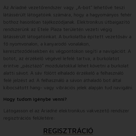
Az Ariadné vezetőrendszer vagy „A-bot” lehetővé teszi
látássérült látogatóink számára, hogy a hagyományos fehér
bothoz hasonlóan tájékozódjanak. Elektronikus útbaigazító
rendszerünk az Etele Plaza területén vezeti végig
látássérült látogatóinkat. A burkolatba épített vezetősáv a
fő nyomvonalon, a kanyarodó vonalakon,
kereszteződésekben és végpontokon segíti a navigációt. A
botot, az érzékelő végével lefelé tartva, a burkolatot
érintve „pásztázó” mozdulatokkal lehet követni a burkolat
alatti sávot. A sáv fölött elhaladó érzékelő a felhasználó
felé jelzést ad. A felhasználó a sávon áthaladó bot által
kibocsátott hang- vagy vibrációs jelek alapján tud navigálni.
Hogy tudom igénybe venni?
Látogasson el az Ariadné elektronikus vakvezető rendszer
regisztrációs felületére:
REGISZTRÁCIÓ