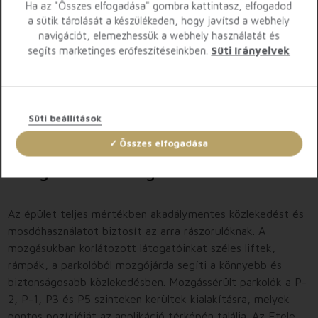
Ha az "Összes elfogadása" gombra kattintasz, elfogadod
a sütik tárolását a készülékeden, hogy javítsd a webhely
navigációt, elemezhessük a webhely használatát és
segíts marketinges erőfeszítéseinkben.
Süti Irányelvek
Süti beállítások
Összes elfogadása
Mozgássérült látogatóink számára
Az épület teljes mértékben akadálymentes közlekedést és
mosdóhasználatot biztosít az arra rászorulóknak. A
mozgásukban korlátozott látogatóinkat széles liftek,
rámpák, a parkolóból mozgójárda segíti a könnyebb és
biztonságosabb közlekedésben. Mozgássérült parkolók a P-
2, P-1, P3 és P5 szinteken kerültek kialakításra, melyek
pontos pozícióját az applikáció térképén találja. Az Etele