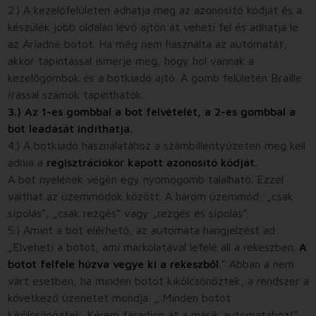
2.) A kezelőfelületen adhatja meg az azonosító kódját és a
készülék jobb oldalán lévő ajtón át veheti fel és adhatja le
az Ariadné botot. Ha még nem használta az automatát,
akkor tapintással ismerje meg, hogy hol vannak a
kezelőgombok és a botkiadó ajtó. A gomb felületén Braille
írással számok tapinthatók.
3.) Az 1-es gombbal a bot felvételét, a 2-es gombbal a
bot leadását indíthatja.
4.) A botkiadó használatához a számbillentyűzeten meg kell
adnia a
regisztrációkor kapott azonosító kódját.
A bot nyelének végén egy nyomógomb található. Ezzel
válthat az üzemmódok között. A három üzemmód: „csak
sípolás”, „csak rezgés” vagy „rezgés és sípolás”.
5.) Amint a bot elérhető, az automata hangjelzést ad:
„Elveheti a botot, ami markolatával lefelé áll a rekeszben.
A
botot felfele húzva vegye ki a rekeszből.
” Abban a nem
várt esetben, ha minden botot kikölcsönöztek, a rendszer a
következő üzenetet mondja. „ Minden botot
kikölcsönöztek. Kérem fáradjon át a másik automatához!”