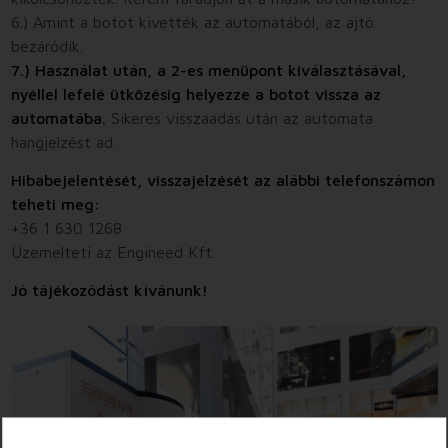
6.) Amint a botot kivették az automatából, az ajtó
bezáródik.
7.) Használat után, a 2-es menüpont kiválasztásával,
nyéllel lefelé ütközésig helyezze a botot vissza az
automatába.
Sikeres visszaadás után az automata
hangjelzést ad.
Hibabejelentését, visszajelzését az alábbi telefonszámon
teheti meg:
+36 1 630 1268
Üzemelteti az Engineed Kft.
Jó tájékozódást kívánunk!