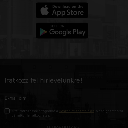
Iratkozz fel hírlevelünkre!
A feliratkozással elfogadod a
Használati feltételeket
. A szolgáltatásról
bármikor leiratkozhatsz.
FELIRATKOZÁS