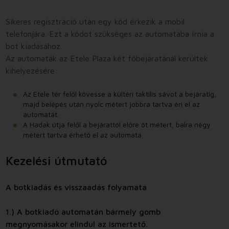
Sikeres regisztráció után egy kód érkezik a mobil
telefonjára. Ezt a kódot szükséges az automatába írnia a
bot kiadásához.
Az automaták az Etele Plaza két főbejáratánál kerültek
kihelyezésére:
Az Etele tér felől kövesse a kültéri taktilis sávot a bejáratig,
majd belépés után nyolc métert jobbra tartva éri el az
automatát.
A Hadak útja felől a bejárattól előre öt métert, balra négy
métert tartva érhető el az automata.
Kezelési útmutató
A botkiadás és visszaadás folyamata
1.) A botkiadó automatán bármely gomb
megnyomásakor elindul az ismertető.