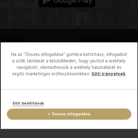
Iratkozz fel hírlevelünkre!
Ha az "Összes elfogadása" gombra kattintasz, elfogadod
a sütik tárolását a készülékeden, hogy javítsd a webhely
navigációt, elemezhessük a webhely használatát és
segíts marketinges erőfeszítéseinkben.
Süti Irányelvek
A feliratkozással elfogadod a
Használati feltételeket
. A szolgáltatásról
bármikor leiratkozhatsz.
FELIRATKOZÁS
Süti beállítások
Összes elfogadása