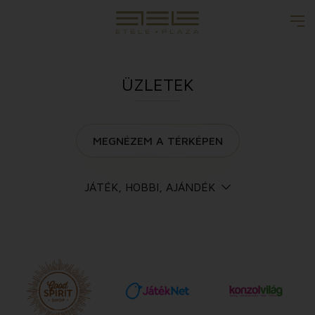
ÜZLETEK
MEGNÉZEM A TÉRKÉPEN
JÁTÉK, HOBBI, AJÁNDÉK
Összes Üzlet
Női divat
Férfi divat
Gyermek és kismama divat
Fehérnemű