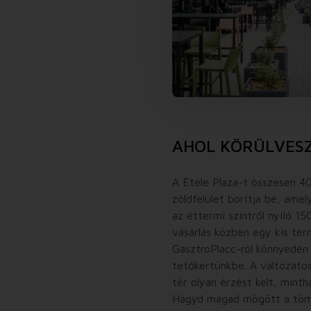
AHOL KÖRÜLVESZ
A Etele Plaza-t összesen 
zöldfelület borítja be, ame
az éttermi szintről nyíló 15
vásárlás közben egy kis te
GasztroPlacc-ról könnyedén 
tetőkertünkbe. A változato
tér olyan érzést kelt, minth
Hagyd magad mögött a töme