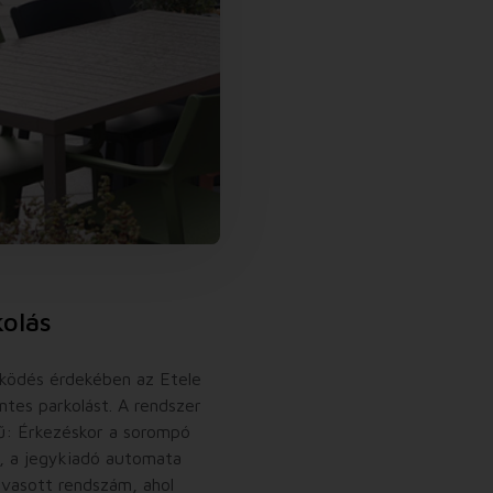
olás
ködés érdekében az Etele
tes parkolást. A rendszer
ű: Érkezéskor a sorompó
ik, a jegykiadó automata
lvasott rendszám, ahol