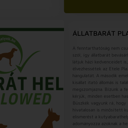
ÁLLATBARÁT PL
A fenntarthatóság nem csu
szól, így állatbarát bevás
látjuk házi kedvenceidet i
élvezhessétek az Etele Pla
hangulatát. A második eme
kisállat itató állomás is ta
megszomjazna. Bízunk a fel
kérjük, minden esetben has
Büszkék vagyunk rá, hogy 
hivatalosan is minősített k
elismerést a kutyabarathel
adományozza azoknak a he