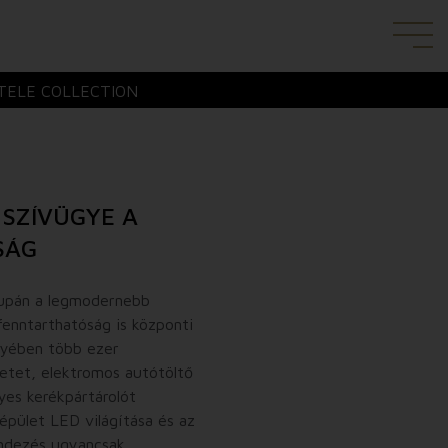
TELE COLLECTION
 SZÍVÜGYE A
SÁG
supán a legmodernebb
fenntarthatóság is központi
gyében több ezer
etet, elektromos autótöltő
yes kerékpártárolót
 épület LED világítása és az
endezés ugyancsak