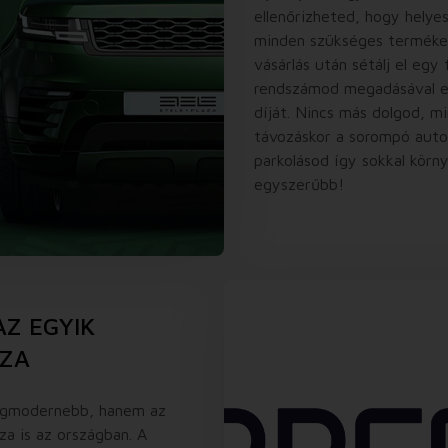
ellenőrizheted, hogy helye
minden szükséges terméket
vásárlás után sétálj el eg
rendszámod megadásával eg
díját. Nincs más dolgod, mi
távozáskor a sorompó auto
parkolásod így sokkal körn
egyszerűbb!
AZ EGYIK
ÁZA
legmodernebb, hanem az
za is az országban. A