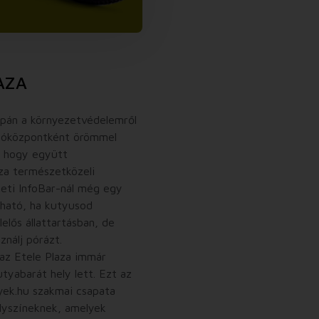
AZA
pán a környezetvédelemről
árlóközpontként örömmel
s, hogy együtt
za természetközeli
leti InfoBar-nál még egy
lálható, ha kutyusod
elős állattartásban, de
ználj pórázt.
az Etele Plaza immár
utyabarát hely lett. Ezt az
yek.hu szakmai csapata
lyszíneknek, amelyek