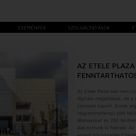
ESEMÉNYEK
SZOLGÁLTATÁSOK
E
AZ ETELE PLAZA
FENNTARTHATÓ
Az Etele Plaza-ban nem c
digitális megoldások, de a 
szerepet kapott. Ennek je
négyzetméternyi zöld felül
állomásokat és 250 férőhel
alakítottunk ki Nektek. Az
egyedi hővisszanyerő ber