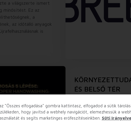
te a világszerte ismert
 minősítést. Ez az
líthetőségnek, a
nek, az időtálló anyagok
újrafelhasználásnak is
KÖRNYEZETTUDA
ÉS BELSŐ TÉR
A tervezés első pillanatátó
az "Összes elfogadása" gombra kattintasz, elfogadod a sütik tárolás
törekedtünk, ami jelenleg 
zülékeden, hogy javítsd a webhely navigációt, elemezhessük a web
asználatát és segíts marketinges erőfeszítéseinkben.
Plaza működését. A bevásár
Süti Irányelv
hőenergiakört alkalmaz, ami