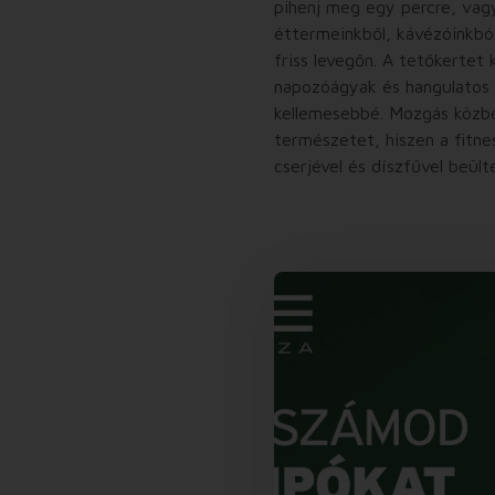
pihenj meg egy percre, vag
éttermeinkből, kávézóinkból
friss levegőn. A tetőkertet
napozóágyak és hangulatos 
kellemesebbé. Mozgás közbe
természetet, hiszen a fitne
cserjével és díszfűvel beült