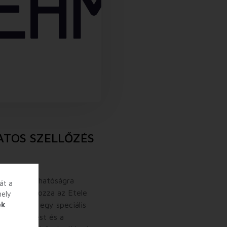
TOS SZELLŐZÉS
l a fenntarthatóságra
át a
is meghatározza az Etele
hely
lóközpont egy speciális
ek
 a szellőzést és a