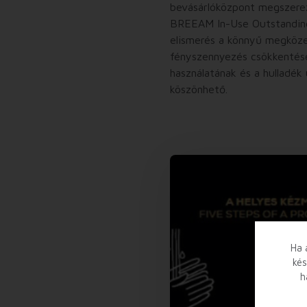
bevásárlóközpont megszerez
BREEAM In-Use Outstanding
elismerés a könnyű megköze
fényszennyezés csökkentésé
használatának és a hulladék 
köszönhető.
Ha 
kés
h