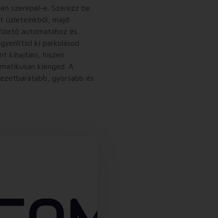
sen szerepel-e. Szerezz be
 üzleteinkből, majd
y fizető automatához és
yenlítsd ki parkolásod
nt kihajtani, hiszen
matikusan kienged. A
yezetbarátabb, gyorsabb és