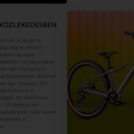
 KÖZLEKEDÉSBEN
em csak az épületre
hogy hogyan érkezel
gyarország egyik
zlekedési csomópontjában
cek alatt eljuthatsz a
i közlekedéssel. Biciklivel
szen egy ingyenes, 250
lakítottunk ki a
oldalán. Aki elektromos
k 130 kifejezetten
 parkolóhelyet talál, hanem
tőállomás is
an.