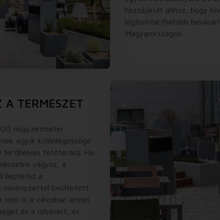
hozzájárult ahhoz, hogy hiv
legfenntarthatóbb bevásár
Magyarországon.
 A TERMÉSZET
4000 négyzetméter
lynek egyik különlegessége
0 férőhelyes tetőterasz. Ha
rmészetre vágysz, a
kiléphetsz a
s növényzettel beültetett
a nem is a városban lennél.
get és a rohanást, és