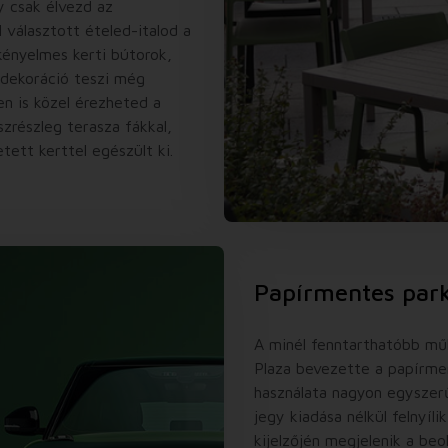
y csak élvezd az
 választott ételed-italod a
 kényelmes kerti bútorok,
dekoráció teszi még
n is közel érezheted a
szrészleg terasza fákkal,
etett kerttel egészült ki.
Papírmentes park
A minél fenntarthatóbb mű
Plaza bevezette a papírmen
használata nagyon egyszer
jegy kiadása nélkül felnyíl
kijelzőjén megjelenik a beo