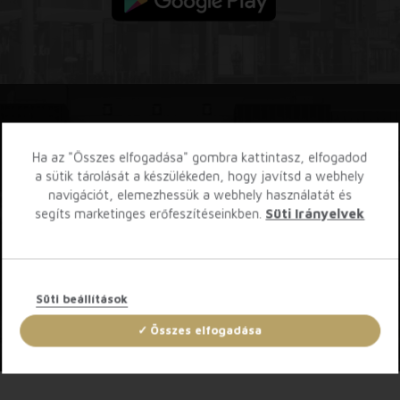
Iratkozz fel hírlevelünkre!
Ha az "Összes elfogadása" gombra kattintasz, elfogadod
a sütik tárolását a készülékeden, hogy javítsd a webhely
navigációt, elemezhessük a webhely használatát és
segíts marketinges erőfeszítéseinkben.
Süti Irányelvek
A feliratkozással elfogadod a
Használati feltételeket
. A szolgáltatásról
bármikor leiratkozhatsz.
FELIRATKOZÁS
Süti beállítások
Összes elfogadása