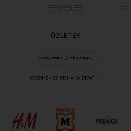
ÜZLETEK
MEGNÉZEM A TÉRKÉPEN
GYERMEK ÉS KISMAMA DIVAT
Összes Üzlet
Női divat
Férfi divat
Gyermek és kismama divat
Fehérnemű