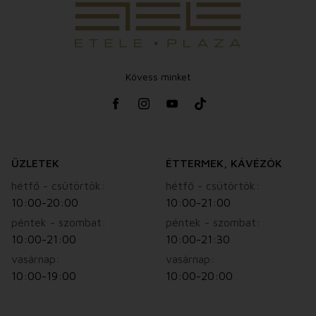
Promóciós időszak
2026. június 22. 06:00 – 2026. augusztus 16. 23:59
Válts jegyet, utazz el a filmek világába, és nyerj egy
Kövess minket
valódi kikapcsolódást is!
ETELE Cinema. 2 óra vakáció.
A JEGYFELTÖLTÉSHEZ KATTINTS A "
TOVÁBB
"
GOMBRA!
ÜZLETEK
ÉTTERMEK, KÁVÉZÓK
hétfő - csütörtök:
hétfő - csütörtök:
10:00-20:00
10:00-21:00
péntek - szombat:
péntek - szombat:
10:00-21:00
10:00-21:30
vasárnap:
vasárnap:
10:00-19:00
10:00-20:00