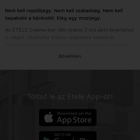
Nem kell repülőjegy. Nem kell szabadság. Nem kell
bepakolni a bőröndöt. Elég egy mozijegy.
Az ETELE Cinema-ban idén nyáron 2 óra alatt bejárhatod
a világot. Utazhatsz trópusi szigetekre Vaianával,
belevetheted magad New York nyüzsgésébe Pókember
oldalán, felfedezheted a dinoszauruszok világát a
Bővebben
Mancsőrjárattal, vagy akár galaxisokon átívelő kalandok
részese lehetsz Supergirl társaságában.
A „2 óra vakáció” kampányunk során a nyár
legizgalmasabb filmjei várnak rád, hogy kiszakadj a
hétköznapokból, feltöltődj, és új világokat fedezz fel
Töltsd le az Etele App-ot!
anélkül, hogy elhagynád a mozitermet.
Nyerj valódi utazást!
A mozis kalandok mellett most egy igazi kikapcsolódás is
gazdára talál.