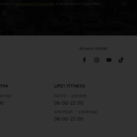
lfogadod a
Használati feltételeket
. A szolgáltatásról bármikor
Kövess minket
EMA
LIFE1 FITNESS
árnap:
hétfő - péntek:
00
06:00-22:00
szombat - vasárnap:
08:00-22:00