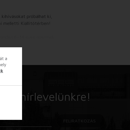
 kihívásokat próbálhat ki,
 melletti Kiállítótérben!
jt minden 6–14 éves gyermek
eszközöket a helyszínen
át a
hely
ek
 fel hírlevelünkre!
n be kell tartani a
FELIRATKOZÁS