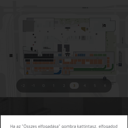
egyedi ízekkel, mint a Levendulás Áfonya, Málnás rózsa,
Cremignion vagy éppen a Fekete vanília.
De ez még nem minden! Amitől igazán egyedi és
ínycsiklandozó lesz minden Jonoyogo kehely, az a
végtelen variációban "rakható" toppingok/feltétek
bőséges tárháza: friss gyümölcsök, öntetek, száraz
toppingok (grillázs, kókusz, mandula, mogyoró reszelék
stb.), csokicseppek, cukorkák (zizi, smarties vagy éppen
francia drazsé), és a gyerekek örömére gumicukrok, és
persze tejszínhab, roletti, macaron, vagy éppen mini
fánk!
-2
-1
0
1
2
3
4
5
6
Töltsd le az Etele App-ot!
Ha az "Összes elfogadása" gombra kattintasz, elfogadod