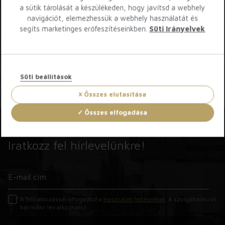
a sütik tárolását a készülékeden, hogy javítsd a webhely
navigációt, elemezhessük a webhely használatát és
segíts marketinges erőfeszítéseinkben.
Süti Irányelvek
Süti beállítások
Összes elutasítása
Összes elfogadása
Iratkozz fel hírlevelünkre!
A feliratkozással elfogadod a
Használati feltételeket
. A szolgáltatásról
bármikor leiratkozhatsz.