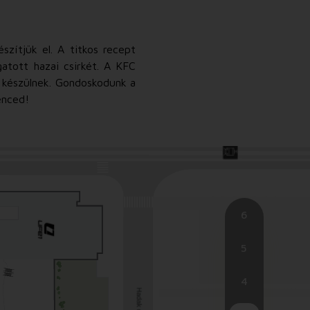
szítjük el. A titkos recept
gatott hazai csirkét. A KFC
 készülnek. Gondoskodunk a
enced!
6
5
4