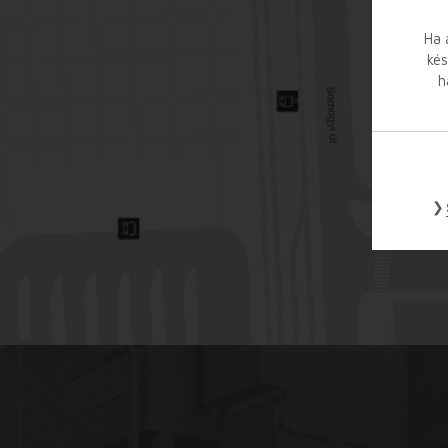
Ha 
kés
h