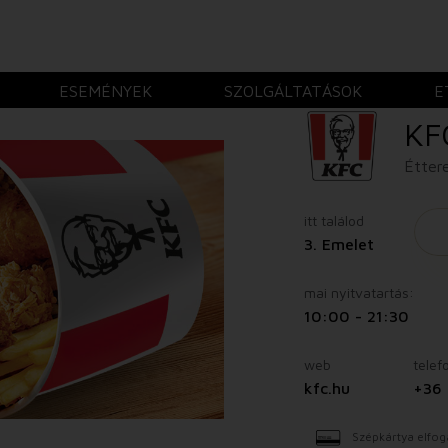
ESEMÉNYEK
SZOLGÁLTATÁSOK
E
KF
Étte
itt találod
3. Emelet
mai nyitvatartás:
10:00 - 21:30
web
telef
kfc.hu
+36 
Szépkártya elfog