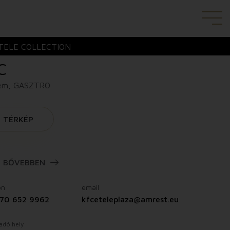
TELE COLLECTION
C
rem, GASZTRO
TÉRKÉP
BŐVEBBEN
on
email
70 652 9962
kfceteleplaza@amrest.eu
adó hely