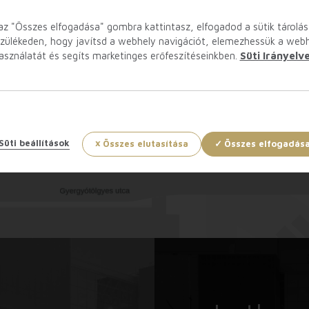
az "Összes elfogadása" gombra kattintasz, elfogadod a sütik tárolás
zülékeden, hogy javítsd a webhely navigációt, elemezhessük a web
asználatát és segíts marketinges erőfeszítéseinkben.
Süti Irányelv
Süti beállítások
Összes elutasítása
Összes elfogadás