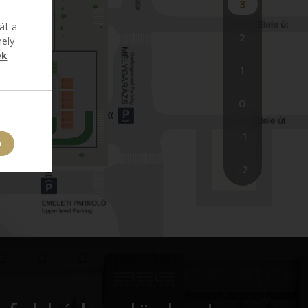
3
át a
2
hely
ek
1
0
-1
a
-2