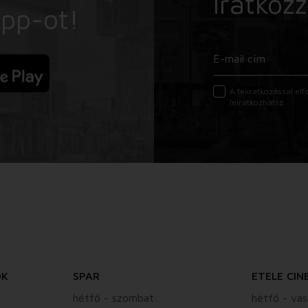
Iratkozz
App-ot!
A feliratkozással e
leiratkozhatsz.
ÓK
SPAR
ETELE CIN
hétfő - szombat:
hétfő - vas