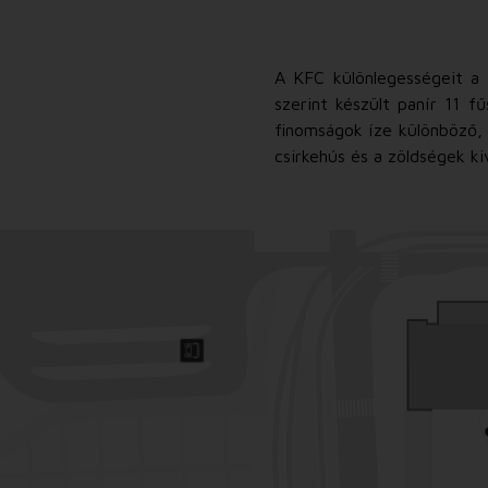
A KFC különlegességeit a m
szerint készült panír 11 f
finomságok íze különböző,
csirkehús és a zöldségek k