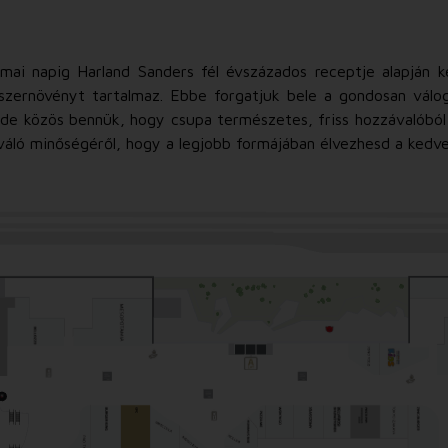
ai napig Harland Sanders fél évszázados receptje alapján ké
űszernövényt tartalmaz. Ebbe forgatjuk bele a gondosan válo
 de közös bennük, hogy csupa természetes, friss hozzávalóból
iváló minőségéről, hogy a legjobb formájában élvezhesd a kedv