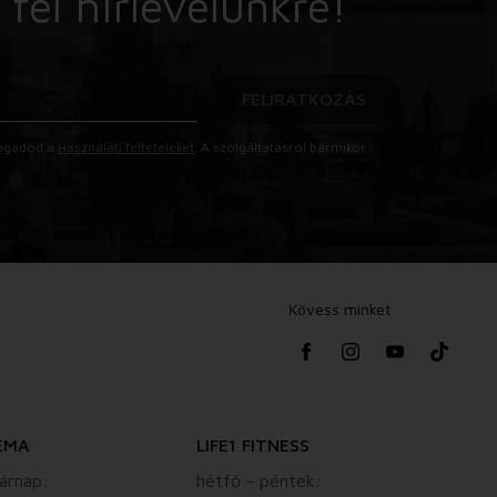
 fel hírlevelünkre!
FELIRATKOZÁS
lfogadod a
Használati feltételeket
. A szolgáltatásról bármikor
Kövess minket
EMA
LIFE1 FITNESS
árnap:
hétfő - péntek: