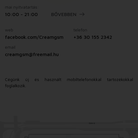
mai nyitvatartás:
10:00 - 21:00
BŐVEBBEN
web
telefon
facebook.com/Creamgsm
+36 30 155 2342
email
creamgsm@freemail.hu
Cégünk új és használt mobiltelefonokkal tartozékokkal
foglalkozik.