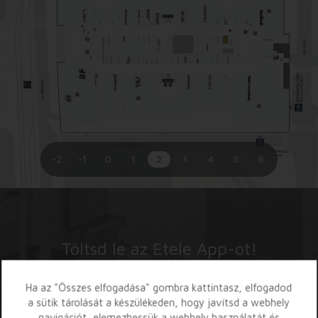
-2
-1
0
1
2
3
4
5
6
Töltsd le az Etele App-ot!
Ha az "Összes elfogadása" gombra kattintasz, elfogadod
a sütik tárolását a készülékeden, hogy javítsd a webhely
navigációt, elemezhessük a webhely használatát és