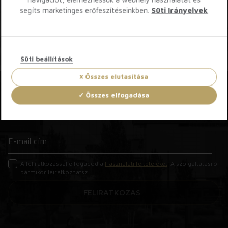
segíts marketinges erőfeszítéseinkben.
Süti Irányelvek
Süti beállítások
Összes elutasítása
Összes elfogadása
Iratkozz fel hírlevelünkre!
A feliratkozással elfogadod a
Használati feltételeket
. A szolgáltatásról
bármikor leiratkozhatsz.
FELIRATKOZÁS