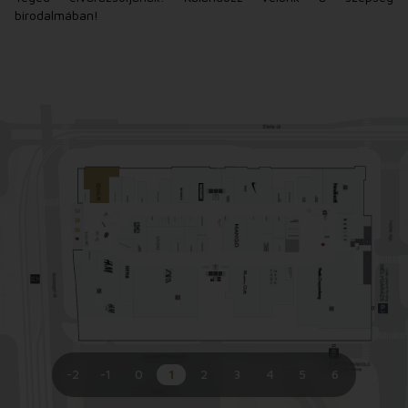
birodalmában!
-2
-1
0
1
2
3
4
5
6