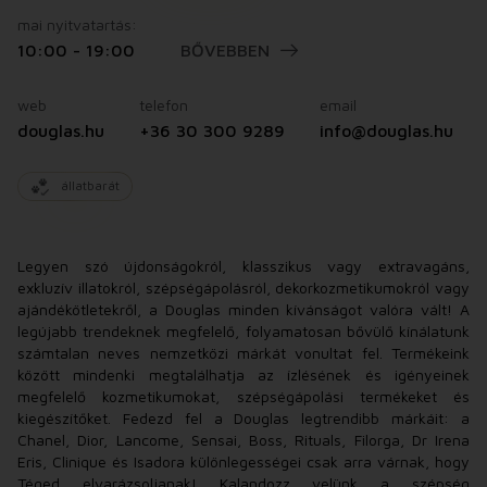
mai nyitvatartás:
10:00 - 19:00
BŐVEBBEN
web
telefon
email
douglas.hu
+36 30 300 9289
info@douglas.hu
állatbarát
Legyen szó újdonságokról, klasszikus vagy extravagáns,
exkluzív illatokról, szépségápolásról, dekorkozmetikumokról vagy
ajándékötletekről, a Douglas minden kívánságot valóra vált! A
legújabb trendeknek megfelelő, folyamatosan bővülő kínálatunk
számtalan neves nemzetközi márkát vonultat fel. Termékeink
között mindenki megtalálhatja az ízlésének és igényeinek
megfelelő kozmetikumokat, szépségápolási termékeket és
kiegészítőket. Fedezd fel a Douglas legtrendibb márkáit: a
Chanel, Dior, Lancome, Sensai, Boss, Rituals, Filorga, Dr Irena
Eris, Clinique és Isadora különlegességei csak arra várnak, hogy
Téged elvarázsoljanak! Kalandozz velünk a szépség