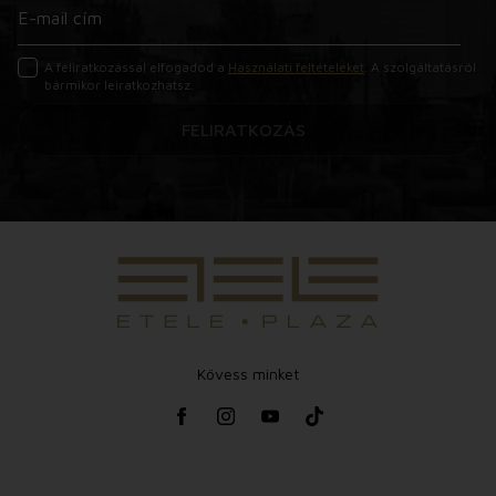
A feliratkozással elfogadod a
Használati feltételeket
. A szolgáltatásról
bármikor leiratkozhatsz.
FELIRATKOZÁS
Kövess minket