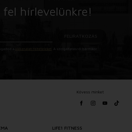
 fel hírlevelünkre!
FELIRATKOZÁS
lfogadod a
Használati feltételeket
. A szolgáltatásról bármikor
Kövess minket
EMA
LIFE1 FITNESS