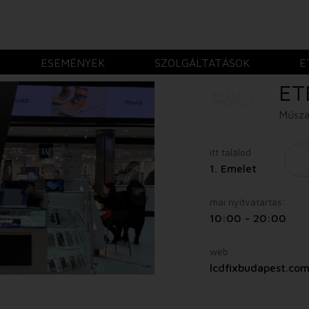
ESEMÉNYEK
SZOLGÁLTATÁSOK
E
ET
Műsza
itt találod
1. Emelet
mai nyitvatartás:
10:00 - 20:00
web
lcdfixbudapest.co