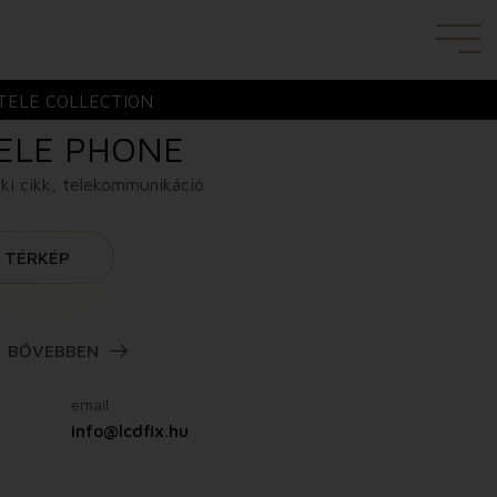
TELE COLLECTION
ELE PHONE
ki cikk, telekommunikáció
TÉRKÉP
BŐVEBBEN
email
m
info@lcdfix.hu