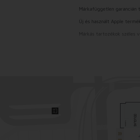
Márkafüggetlen garancián tú
Új és használt Apple termé
Márkás tartozékok széles vá
Javításaink 1-2 órán belül 
A legtrendibb tokokat nálu
Az 1. szinten az Office Shoe