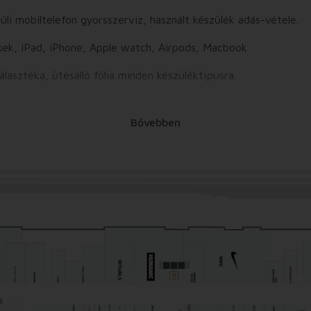
li mobiltelefon gyorsszerviz, használt készülék adás-vétele.
kek, iPad, iPhone, Apple watch, Airpods, Macbook
lasztéka, ütésálló fólia minden készüléktípusra.
Bővebben
elkészülnek, és a piacon fellelhető legjobb minőségű alkatrészek
nk találod, egyedi fénykép nyomtatására is van lehetőség!
s előtt találod szigetünket.