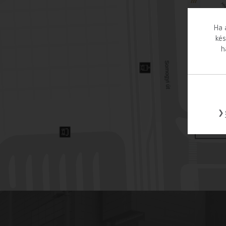
Ha 
kés
h