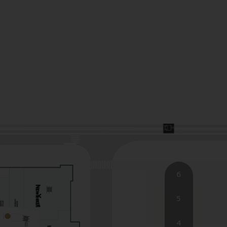
et használjuk.
6
5
4