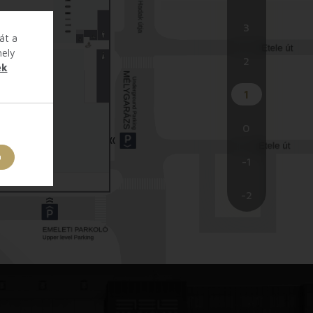
3
át a
hely
2
ek
1
0
a
-1
-2