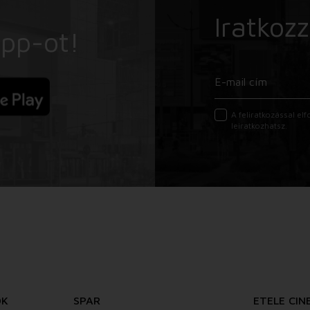
Iratkozz
App-ot!
A feliratkozással e
leiratkozhatsz.
ÓK
SPAR
ETELE CIN