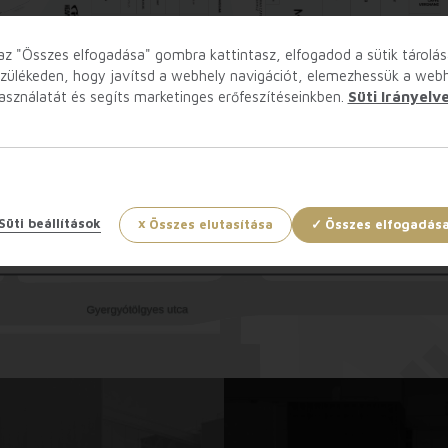
az "Összes elfogadása" gombra kattintasz, elfogadod a sütik tárolás
zülékeden, hogy javítsd a webhely navigációt, elemezhessük a web
asználatát és segíts marketinges erőfeszítéseinkben.
Süti Irányelv
Süti beállítások
Összes elutasítása
Összes elfogadás