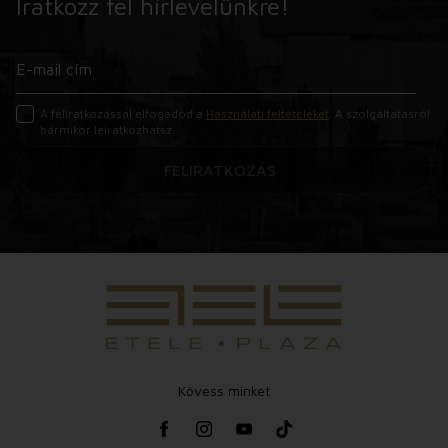
Iratkozz fel hírlevelünkre!
A feliratkozással elfogadod a
Használati feltételeket
. A szolgáltatásról
bármikor leiratkozhatsz.
FELIRATKOZÁS
Kövess minket