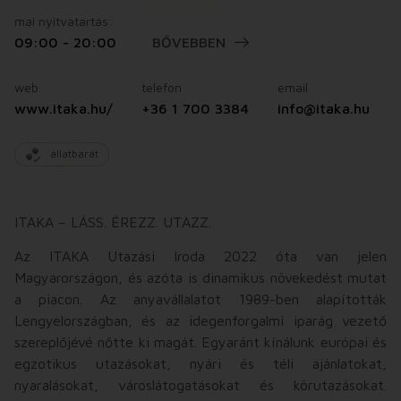
mai nyitvatartás:
09:00 - 20:00
BŐVEBBEN
web
telefon
email
www.itaka.hu/
+36 1 700 3384
info@itaka.hu
állatbarát
ITAKA – LÁSS. ÉREZZ. UTAZZ.
Az ITAKA Utazási Iroda 2022 óta van jelen
Magyarországon, és azóta is dinamikus növekedést mutat
a piacon. Az anyavállalatot 1989-ben alapították
Lengyelországban, és az idegenforgalmi iparág vezető
szereplőjévé nőtte ki magát. Egyaránt kínálunk európai és
egzotikus utazásokat, nyári és téli ajánlatokat,
nyaralásokat, városlátogatásokat és körutazásokat.