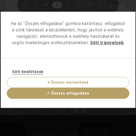
-2
-1
0
1
2
3
4
5
6
Ha az "Összes elfogadása" gombra kattintasz, elfogadod
a sütik tárolását a készülékeden, hogy javítsd a webhely
navigációt, elemezhessük a webhely használatát és
Töltsd le az Etele App-ot!
segíts marketinges erőfeszítéseinkben.
Süti Irányelvek
Süti beállítások
Összes elutasítása
Összes elfogadása