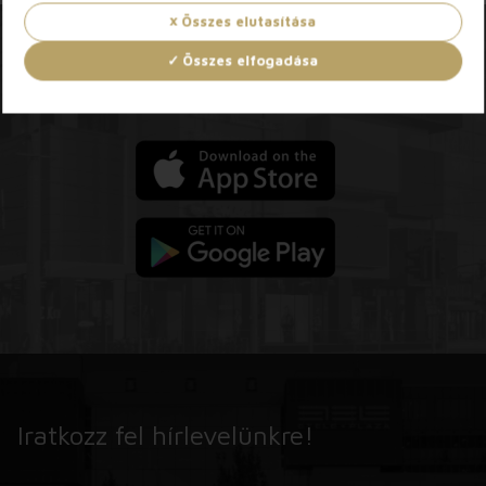
Összes elutasítása
Összes elfogadása
Töltsd le az Etele App-ot!
Iratkozz fel hírlevelünkre!