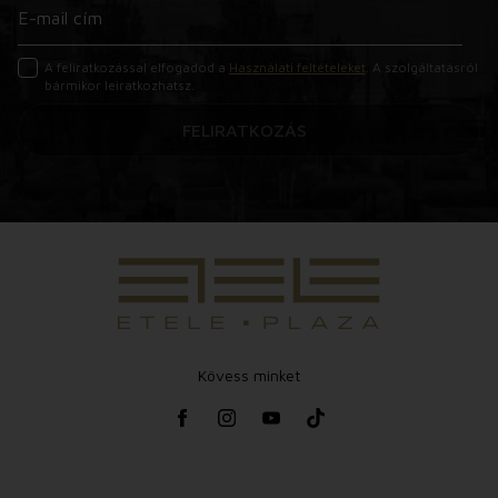
A feliratkozással elfogadod a
Használati feltételeket
. A szolgáltatásról
bármikor leiratkozhatsz.
FELIRATKOZÁS
Kövess minket