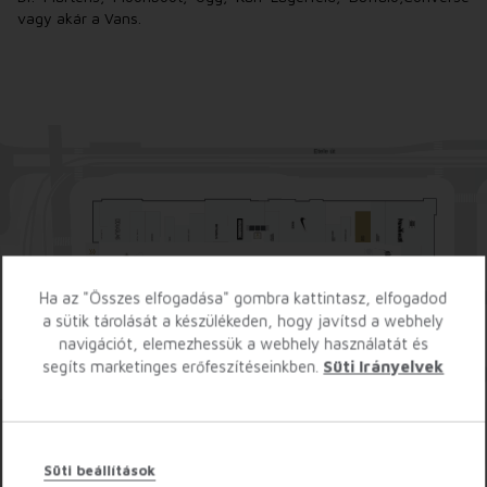
vagy akár a Vans.
Ha az "Összes elfogadása" gombra kattintasz, elfogadod
a sütik tárolását a készülékeden, hogy javítsd a webhely
navigációt, elemezhessük a webhely használatát és
segíts marketinges erőfeszítéseinkben.
Süti Irányelvek
-2
-1
0
1
2
3
4
5
6
Süti beállítások