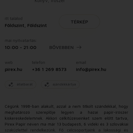
Könyv, írószer
itt találod
TÉRKÉP
Földszint, Földszint
mai nyitvatartás:
10:00 - 21:00
BŐVEBBEN
web
telefon
email
pirex.hu
+36 1 269 8573
info@pirex.hu
állatbarát
ajándékkártya
Cégünk 1998-ban alakult, azzal a nem titkolt szándékkal, hogy
meghatározó szereplője legyen a hazai papír-írószer
kiskereskedelemnek. Akkori célkitűzéseinket szem előtt tartva,
Pirex Papír néven ma már 13 budapesti, 6 vidéki és 3 szlovákiai
szaküzlettel rendelkezünk. Fő célcsoportjaink a lakossági és