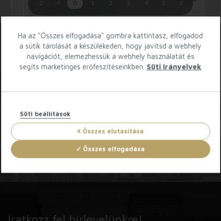
-2
-1
0
1
2
3
4
5
6
Ha az "Összes elfogadása" gombra kattintasz, elfogadod
a sütik tárolását a készülékeden, hogy javítsd a webhely
navigációt, elemezhessük a webhely használatát és
Töltsd le az Etele App-ot!
segíts marketinges erőfeszítéseinkben.
Süti Irányelvek
Süti beállítások
Összes elutasítása
Összes elfogadása
Iratkozz fel hírlevelünkre!