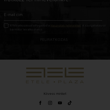
A feliratkozással elfogadod a
Használati feltételeket
. A szolgáltatásról
bármikor leiratkozhatsz.
FELIRATKOZÁS
Kövess minket