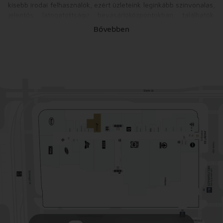
kisebb irodai felhasználók, ezért üzleteink leginkább színvonalas,
jelentős látogatottságú bevásárlóközpontokban találhatók.
Forgalmazzuk a papír-írószer teljes választékát, nagy hangsúlyt
Bővebben
fektetve a minőségi termékekre az iskolától az irodáig, minden
korosztálynak, ízlésnek és elvárásnak megfelelően. Kínáljuk
számos világmárka egyedi kollekcióit, a füzetektől,
irodarendezőktől a Hobby-kreatív termékeken át a képeslapokig,
valamint dekorációs és díszcsomagoló anyagokig. Termékeinkhez
az üzleteink mellett ma már az újonnan nyílt webáruházunkból is
hozzá lehet jutni, biztosítva ezzel a mára már közkedvelté vált,
kényelmes vásárlást.