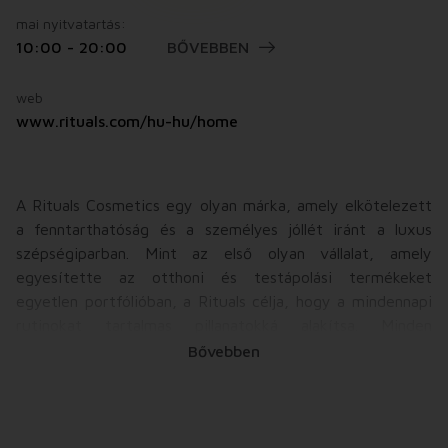
mai nyitvatartás:
10:00 - 20:00
BŐVEBBEN
web
www.rituals.com/hu-hu/home
A Rituals Cosmetics egy olyan márka, amely elkötelezett
a fenntarthatóság és a személyes jóllét iránt a luxus
szépségiparban. Mint az első olyan vállalat, amely
egyesítette az otthoni és testápolási termékeket
egyetlen portfólióban, a Rituals célja, hogy a mindennapi
rutinokat tartalmas pillanatokká alakítsa. Minden
termékcsaládot egy ősi hagyomány ihletett, lehetőséget
Bővebben
adva arra, hogy az apró dolgokban is megtaláljuk a
boldogságot.
A Rituals innovatív termékpalettája kiterjed a