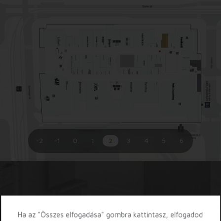
-2
-1
0
1
2
3
4
5
6
Töltsd le az Etele App-ot!
Ha az "Összes elfogadása" gombra kattintasz, elfogadod