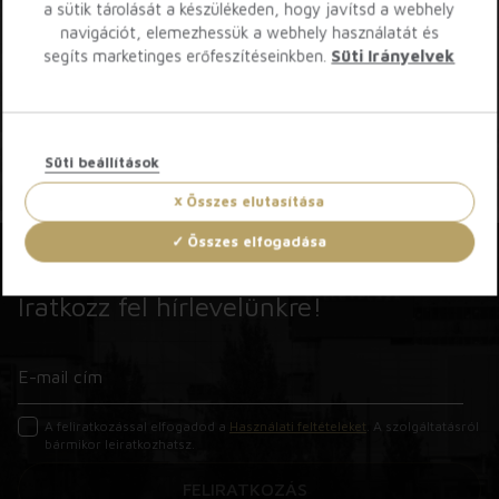
a sütik tárolását a készülékeden, hogy javítsd a webhely
navigációt, elemezhessük a webhely használatát és
segíts marketinges erőfeszítéseinkben.
Süti Irányelvek
Süti beállítások
Összes elutasítása
Összes elfogadása
Iratkozz fel hírlevelünkre!
A feliratkozással elfogadod a
Használati feltételeket
. A szolgáltatásról
bármikor leiratkozhatsz.
FELIRATKOZÁS