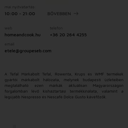
mai nyitvatartás:
10:00 - 21:00
BŐVEBBEN
web
telefon
homeandcook.hu
+36 20 264 4255
email
etele@groupeseb.com
A Tefal Márkabolt Tefal, Rowenta, Krups és WMF termékek
gyártói márkabolt hálózata, melynek budapesti üzleteiben
megtalálható ezen márkák aktuálisan Magyarországon
forgalomban lévő kisháztartási termékkínálata, valamint a
legújabb Nespresso és Nescafé Dolce Gusto kávéfőzők.