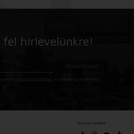
 fel hírlevelünkre!
FELIRATKOZÁS
lfogadod a
Használati feltételeket
. A szolgáltatásról bármikor
Kövess minket