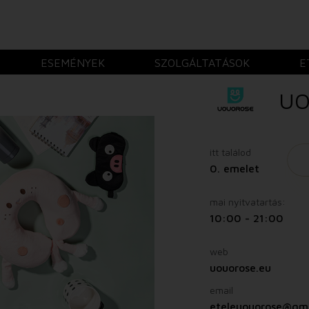
ESEMÉNYEK
SZOLGÁLTATÁSOK
E
UO
itt találod
0. emelet
mai nyitvatartás:
10:00 - 21:00
web
uouorose.eu
email
eteleuouorose@gm