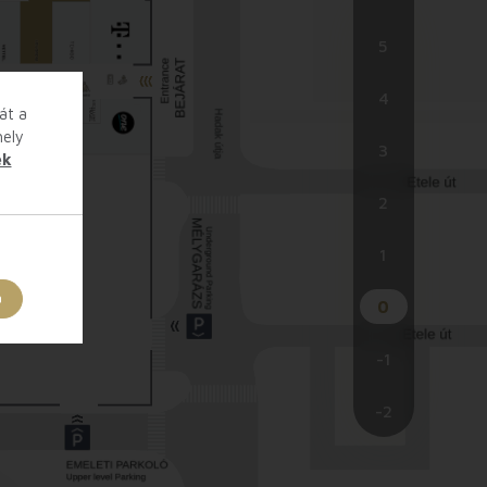
5
4
át a
hely
3
ek
2
1
a
0
-1
-2