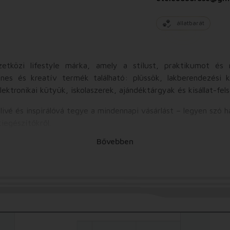
állatbarát
özi lifestyle márka, amely a stílust, praktikumot és m
nes és kreatív termék található: plüssök, lakberendezési k
ektronikai kütyük, iskolaszerek, ajándéktárgyak és kisállat-fels
ivé és inspirálóvá tegye a mindennapi vásárlást – legyen szó 
kiegészítőkről.
Bővebben
ztály számára tartogat meglepetéseket, termékei folyamatos
indennapokat! Élvezzük együtt!