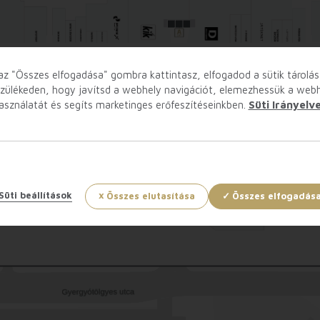
az "Összes elfogadása" gombra kattintasz, elfogadod a sütik tárolás
zülékeden, hogy javítsd a webhely navigációt, elemezhessük a web
asználatát és segíts marketinges erőfeszítéseinkben.
Süti Irányelv
Süti beállítások
Összes elutasítása
Összes elfogadás