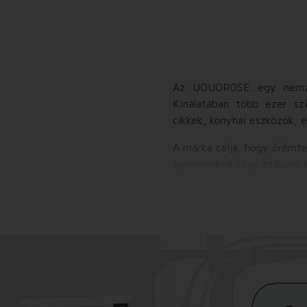
Az UOUOROSE egy nemzetk
Kínálatában több ezer szí
cikkek, konyhai eszközök, el
A márka célja, hogy örömtel
ajándékokról vagy stílusos 
Az UOUOROSE minden koros
tartogat valami újat.
Tegyük szebbé együtt a m