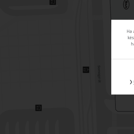
Ha 
kés
h