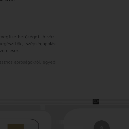
egfizethetőséget ötvözi.
iegészítők, szépségápolási
zerelések.
hasznos apróságokról, egyedi
an megújulnak, így mindig
6