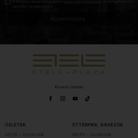
A feliratkozással elfogadod a
Használati feltételeket
. A szolgáltatásról
bármikor leiratkozhatsz.
FELIRATKOZÁS
Kövess minket
ÜZLETEK
ÉTTERMEK, KÁVÉZÓK
hétfő - csütörtök:
hétfő - csütörtök: