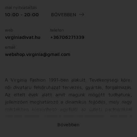
mai nyitvatartás:
10:00 - 20:00
BŐVEBBEN
web
telefon
virginiadivat.hu
+36706271339
email
webshop.virginia@gmail.com
A Virginia Fashion 1991-ben alakult. Tevékenységi köre:
női divatáru felsőruházat tervezés, gyártás, forgalmazás.
Az eltelt évek alatt amit magunk mögött tudhatunk,
jellemzően meghatározó a dinamikus fejlődés, mely nagy
mértékben köszönhető egyfelől az üzleti partnerekkel
történő szoros , korrekt együttműködésnek, másfelől a
vásárlóközönséggel kialakult kölcsönös megbecsülésnek.
Bővebben
Meghatározó fontosságú számunkra az a mindenkori