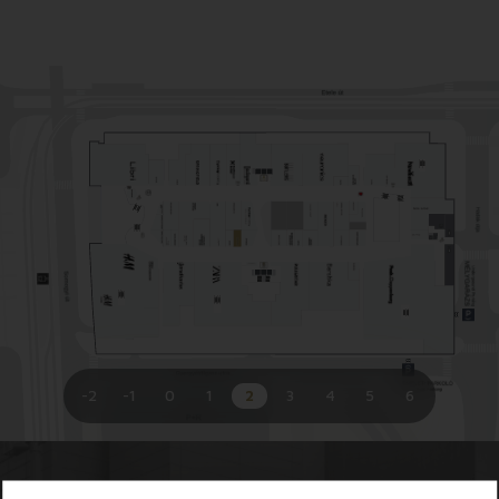
alázat és elhivatottság amit a mindennapi munkánk során
a szakma iránt tanúsítunk. Ez a látásmód egyértelmű
irányvonalat mutat számunkra, melyben központi
szerepet játszik az általunk célzott vásárlók mindenkori
igényeinek kiszolgálása és tisztelete. Folyamatosan
törekszünk az általunk forgalmazott termékek gondos
összeválogatására, a kínált áru mind alapanyag, mind
kidolgozás tekintetében kifinomult, igényes kényelmes
kiváló minősítésűek.
Igyekszünk a dolgozó nő életvitelére szabott ruhatárat
összeállítani, melyben a dolgos hétköznapokon,
szabadidejükben valamint ünnepi alkalmakkor egyaránt
megtalálják a számukra megfelelő ruhadarabokat. S
tekintve, hogy társaságunkban többségben van a női
-2
-1
0
1
2
3
4
5
6
vezetés és munkaerő mi magunk is meggyőződhetünk
ennek valódiságáról a gyakorlati életben.
Sokszínűségünkben nem vész el az egyéniség és az
egyediség. Ezt bizonyítják sikereink, az egyre bővülő