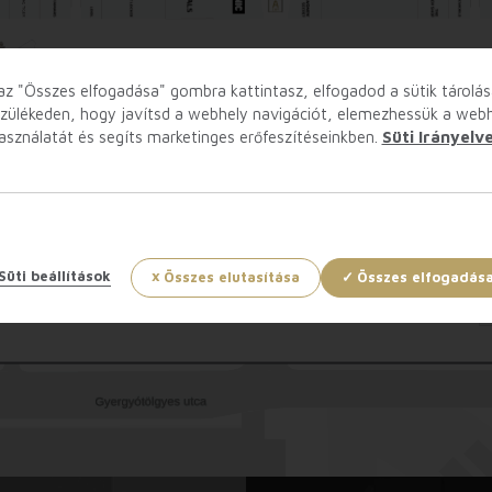
az "Összes elfogadása" gombra kattintasz, elfogadod a sütik tárolás
zülékeden, hogy javítsd a webhely navigációt, elemezhessük a web
asználatát és segíts marketinges erőfeszítéseinkben.
Süti Irányelv
Süti beállítások
Összes elutasítása
Összes elfogadás