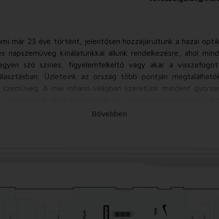
ami már 23 éve történt, jelentősen hozzájárultunk a hazai optik
s napszemüveg kínálatunkkal állunk rendelkezésre, ahol mind
Legyen szó színes, figyelemfelkeltő vagy akár a visszafogott
lasztásban. Üzleteink az ország több pontján megtalálhatók
tt szemüveg. A mai rohanó világban szeretünk mindent gyorsa
 figyelembe véve bevezettük az online időpontfoglalást, ezze
ljesedhessen a szemüveg viselésével, ezért az üzletben szem
Bővebben
ett Optometristáink, Optikai tanácsadóink készséggel segíten
öz illő kerettel együtt. Napszemüveg kínálatunk webshopunkon 
bálni a kiválasztott terméket. Termékeinket raktárról, azonnal i