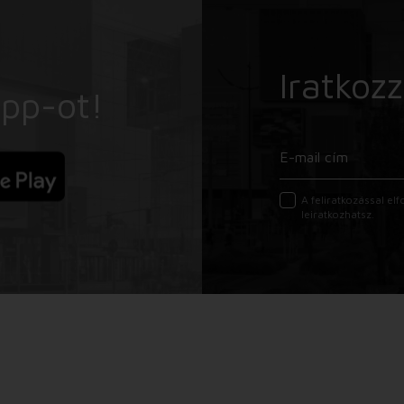
Iratkozz
App-ot!
A feliratkozással e
leiratkozhatsz.