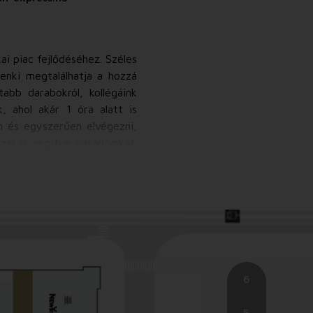
ai piac fejlődéséhez. Széles
enki megtalálhatja a hozzá
abb darabokról, kollégáink
, ahol akár 1 óra alatt is
n és egyszerűen elvégezni,
l is segítve vásárlóinkat.
élyre szabott tanácsadással
ek kiválasztani a megfelelő
keresztül is elérhető, ahol
ngyen házhoz szállítjuk az Ön
6
5