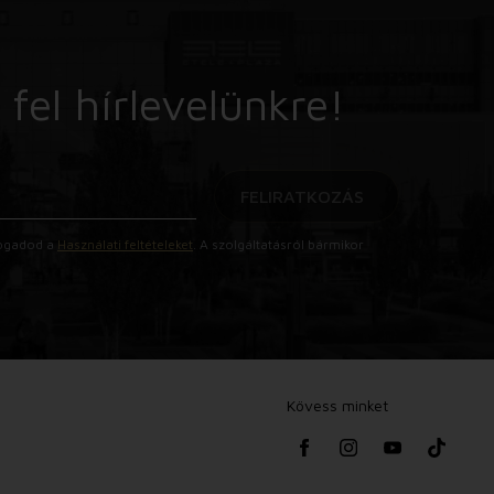
 fel hírlevelünkre!
FELIRATKOZÁS
lfogadod a
Használati feltételeket
. A szolgáltatásról bármikor
Kövess minket