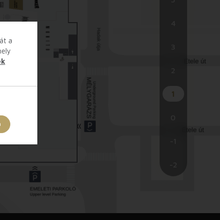
4
át a
3
hely
ek
2
1
0
a
-1
-2