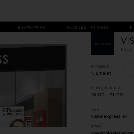
ESEMÉNYEK
SZOLGÁLTATÁSOK
E
VI
Fotó,
itt találod
1. Emelet
mai nyitvatartás:
10:00 - 21:00
web
visionexpress.hu
email
vevoszolgalat@visi