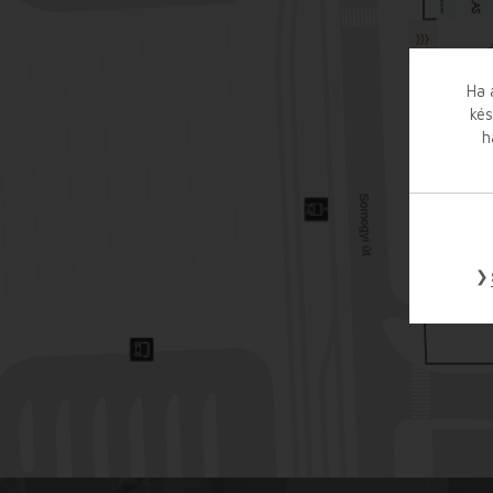
Ha 
kés
h