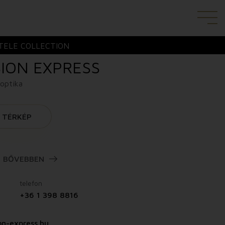
TELE COLLECTION
SION EXPRESS
 optika
TÉRKÉP
BŐVEBBEN
telefon
+36 1 398 8816
on-express.hu