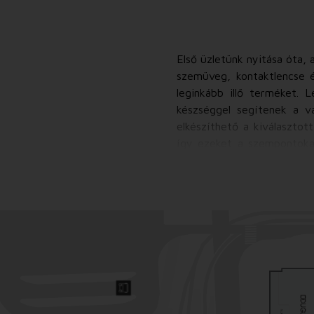
Első üzletünk nyitása óta, 
szemüveg, kontaktlencse é
leginkább illő terméket. 
készséggel segítenek a vá
elkészíthető a kiválaszto
így ezeket a szempontokat
Célunk, hogy mindenki kite
várunk mindenkit. Szakképz
lencsét, a személyiségünkh
akár online is fel lehet pró
legteljesebb kényelméért.