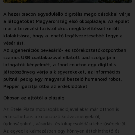
A hazai piacon egyedülálló digitális megoldásokkal várja
a látogatókat Magyarország első okosplázája. Az épület
már a tervezési fázistól okos megközelítéssel került
kialakításra, hogy a lehető legélvezetesebbé tegye a
vásárlást.
Az újgenerációs bevásárló- és szórakoztatóközpontban
számos USB csatlakozóval ellátott pad szolgálja a
látogatók kényelmét, a food courton egy digitális
játszószőnyeg várja a kisgyerekeket, az információs
pultnál pedig egy magyarul beszélő humanoid robot,
Pepper igazítja útba az érdeklődőket.
Okosan az ajtótól a plázáig
Az Etele Plaza mobilapplikációjával akár már otthon is
értesülhetünk a különböző kedvezményekről,
újdonságokról, vásárlási és kikapcsolódási lehetőségekről.
Az egyedi alkalmazásban egy könnyen áttekinthető és