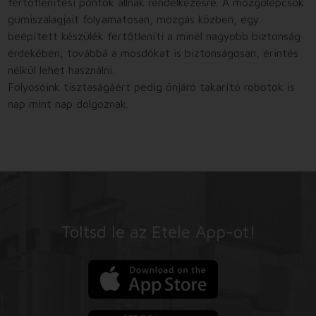
fertőtlenítési pontok állnak rendelkezésre. A mozgólépcsők
gumiszalagjait folyamatosan, mozgás közben, egy
beépített készülék fertőtleníti a minél nagyobb biztonság
érdekében, továbbá a mosdókat is biztonságosan, érintés
nélkül lehet használni.
Folyosóink tisztaságáért pedig önjáró takarító robotok is
nap mint nap dolgoznak.
Töltsd le az Etele App-ot!