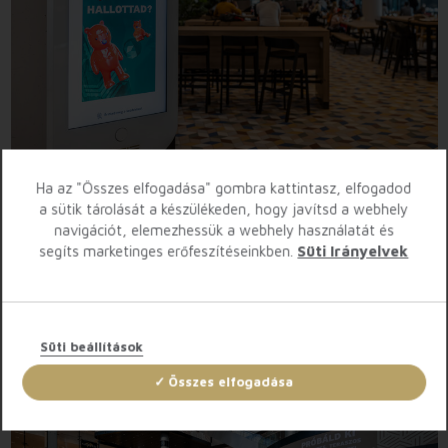
Ha az "Összes elfogadása" gombra kattintasz, elfogadod
Az Etele Plaza folyosóin, a Gasztro Placc területén és
a sütik tárolását a készülékeden, hogy javítsd a webhely
teraszán elhelyezett bútorok beépített hagyományos,
navigációt, elemezhessük a webhely használatát és
vagy USB-töltőkkel teszik kényelmesebbé a
segíts marketinges erőfeszítéseinkben.
Süti Irányelvek
mindennapokat az összes korosztály számra.
További okos szolgáltatásink hamarosan elérhetők,
látogasson el hozzánk később is!
Süti beállítások
Összes elfogadása