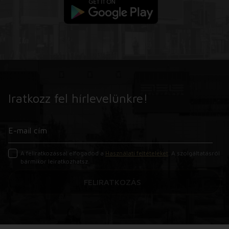
Iratkozz fel hírlevelünkre!
A feliratkozással elfogadod a
Használati feltételeket
. A szolgáltatásról
bármikor leiratkozhatsz.
FELIRATKOZÁS