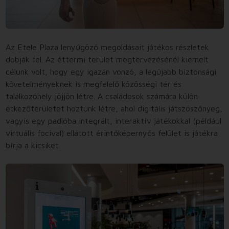
Az Etele Plaza lenyűgöző megoldásait játékos részletek
dobják fel. Az éttermi terület megtervezésénél kiemelt
célunk volt, hogy egy igazán vonzó, a legújabb biztonsági
követelményeknek is megfelelő közösségi tér és
találkozóhely jöjjön létre. A családosok számára külön
étkezőterületet hoztunk létre, ahol digitális játszószőnyeg,
vagyis egy padlóba integrált, interaktív játékokkal (például
virtuális focival) ellátott érintőképernyős felület is játékra
bírja a kicsiket.