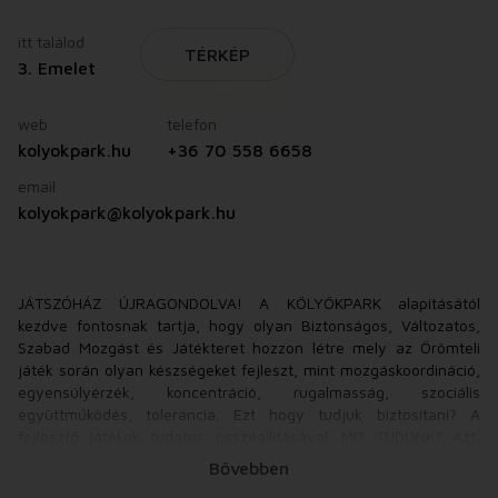
itt találod
TÉRKÉP
3. Emelet
web
telefon
kolyokpark.hu
+36 70 558 6658
email
kolyokpark@kolyokpark.hu
JÁTSZÓHÁZ ÚJRAGONDOLVA! A KÖLYÖKPARK alapításától
kezdve fontosnak tartja, hogy olyan Biztonságos, Változatos,
Szabad Mozgást és Játékteret hozzon létre mely az Örömteli
játék során olyan készségeket fejleszt, mint mozgáskoordináció,
egyensúlyérzék, koncentráció, rugalmasság, szociális
együttműködés, tolerancia. Ezt hogy tudjuk biztosítani? A
fejlesztő játékok tudatos összeállításával. MIT TUDUNK? Azt,
hogy kisgyermekkorban két dolog segíti leginkább a gyermek
Bővebben
fejlődését a MOZGÁS és a JÁTÉK. MIÉRT JOBB A KÖLYÖKPARK-